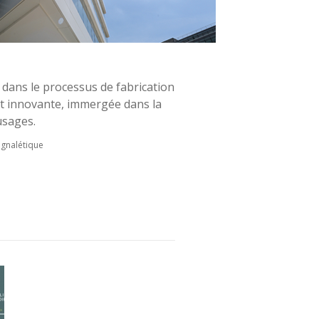
dans le processus de fabrication
 et innovante, immergée dans la
usages.
ignalétique
View all portfolio →