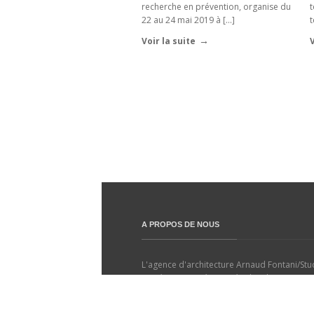
recherche en prévention, organise du
t
22 au 24 mai 2019 à […]
t
Voir la suite
V
A PROPOS DE NOUS
L'agence d'architecture Arnaud Fontani/Stu
une équipe expérimentée d'architectes, gra
designers et architectes d'intérieurs. L'ap
globale du projet est rendue évidente par l