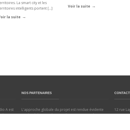
erritoires. La smart city et les
Voir la suite
erritoires intelligents portent […]
oir la suite
NOS PARTENAIRES
CONTACT
dio A est
L'approche globale du projet est rendue évidente
12 rue L
phistes-
par les échanges de compétences regroupées au
75018 Par
proche
sein même de l'agence.
es
Nos projets sont réalisés en partenariat avec :