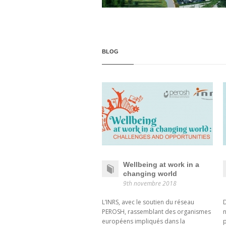
BLOG
Wellbeing at work in a
changing world
9th novembre 2018
L’INRS, avec le soutien du réseau
D
PEROSH, rassemblant des organismes
n
européens impliqués dans la
p