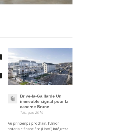
Brive-la-Gaillarde Un
immeuble signal pour la
caserne Brune
15th juin 2016
Au printemps prochain, l’Union
notariale financière (Unofi) intégrera